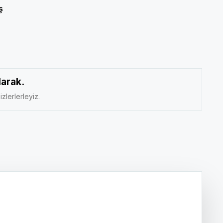
ş
larak.
izlerlerleyiz.