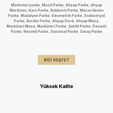
Markuteri parke
,
Masif Parke
,
Ahşap Parke
,
Ahşap
Merdiven
,
Karo Parke
,
Balıksırtı Parke
,
Macar Kesim
Parke
,
Madalyon Parke
,
Geometrik Parke
,
Endüstriyel
Parke
,
Bordür Parke
,
Ahşap Deck
,
Ahşap Masa
,
Marküteri Masa
,
Marküteri Parke
,
Şekilli Parke
,
Desenli
Parke
,
Resimli Parke
,
Sanatsal Parke
,
Saray Parke
BIZI KEŞFET
Yüksek Kalite