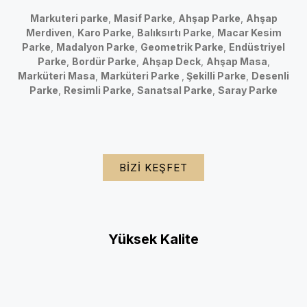
Markuteri parke
,
Masif Parke
,
Ahşap Parke
,
Ahşap
Merdiven
,
Karo Parke
,
Balıksırtı Parke
,
Macar Kesim
Parke
,
Madalyon Parke
,
Geometrik Parke
,
Endüstriyel
Parke
,
Bordür Parke
,
Ahşap Deck
,
Ahşap Masa
,
Marküteri Masa
,
Marküteri Parke
,
Şekilli Parke
,
Desenli
Parke
,
Resimli Parke
,
Sanatsal Parke
,
Saray Parke
BIZI KEŞFET
Yüksek Kalite