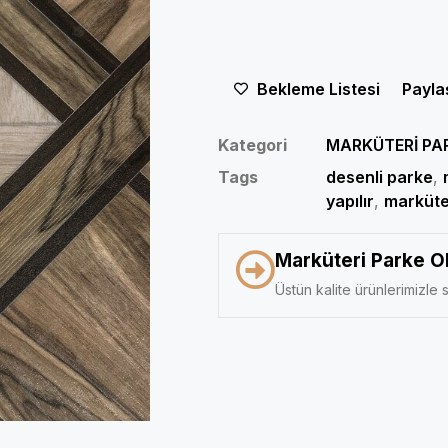
Bekleme Listesi
Payla
Kategori
MARKÜTERİ PA
Tags
desenli parke
,
yapılır
,
marküter
Marküteri Parke O
Üstün kalite ürünlerimizle s