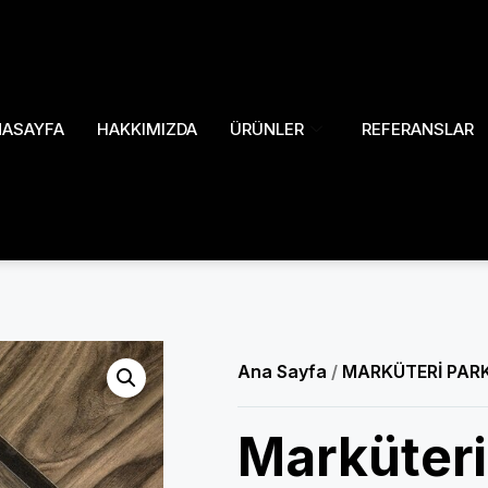
NASAYFA
HAKKIMIZDA
ÜRÜNLER
REFERANSLAR
Ana Sayfa
/
MARKÜTERİ PAR
Marküter