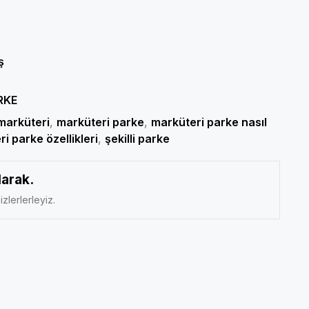
ş
RKE
marküteri
,
marküteri parke
,
marküteri parke nasıl
i parke özellikleri
,
şekilli parke
larak.
izlerlerleyiz.