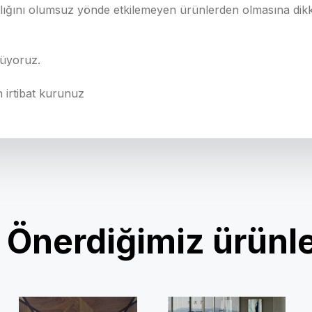
sağlığını olumsuz yönde etkilemeyen ürünlerden olmasına dikka
nüyoruz.
n irtibat kurunuz
Önerdiğimiz ürünl