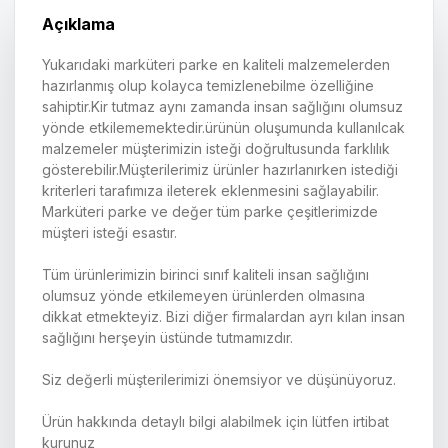
Açıklama
Yukarıdaki marküteri parke en kaliteli malzemelerden
hazırlanmış olup kolayca temizlenebilme özelliğine
sahiptir.Kir tutmaz aynı zamanda insan sağlığını olumsuz
yönde etkilememektedir.ürünün oluşumunda kullanılcak
malzemeler müşterimizin isteği doğrultusunda farklılık
gösterebilir.Müşterilerimiz ürünler hazırlanırken istediği
kriterleri tarafımıza ileterek eklenmesini sağlayabilir.
Marküteri parke ve değer tüm parke çeşitlerimizde
müşteri isteği esastır.
Tüm ürünlerimizin birinci sınıf kaliteli insan sağlığını
olumsuz yönde etkilemeyen ürünlerden olmasına
dikkat etmekteyiz. Bizi diğer firmalardan ayrı kılan insan
sağlığını herşeyin üstünde tutmamızdır.
Siz değerli müşterilerimizi önemsiyor ve düşünüyoruz.
Ürün hakkında detaylı bilgi alabilmek için lütfen irtibat
kurunuz