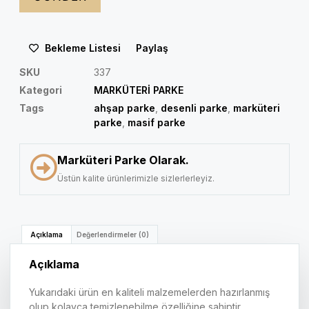
Bekleme Listesi
Paylaş
SKU
337
Kategori
MARKÜTERİ PARKE
Tags
ahşap parke
,
desenli parke
,
marküteri
parke
,
masif parke
Marküteri Parke Olarak.
Üstün kalite ürünlerimizle sizlerlerleyiz.
Açıklama
Değerlendirmeler (0)
Açıklama
Yukarıdaki ürün en kaliteli malzemelerden hazırlanmış
olup kolayca temizlenebilme özelliğine sahiptir.