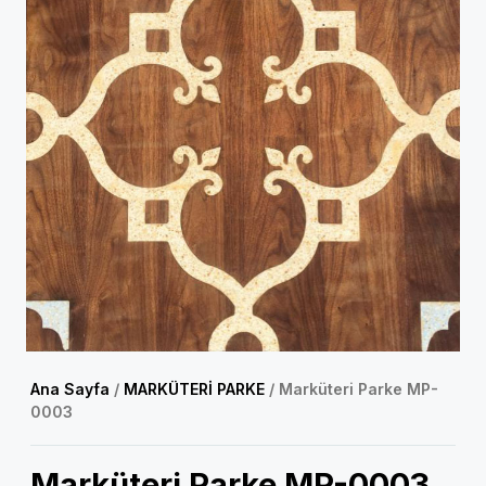
Ana Sayfa
/
MARKÜTERİ PARKE
/ Marküteri Parke MP-
0003
Marküteri Parke MP-0003