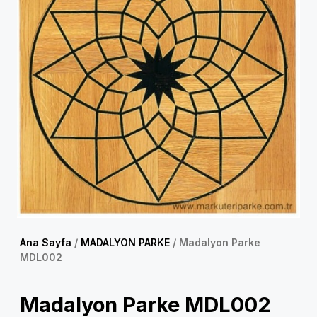
Ana Sayfa
/
MADALYON PARKE
/ Madalyon Parke
MDL002
Madalyon Parke MDL002