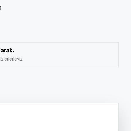
ş
larak.
izlerlerleyiz.