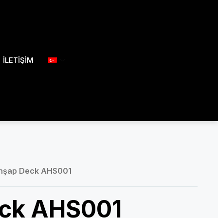
İLETİŞİM
hşap Deck AHS001
ck AHS001